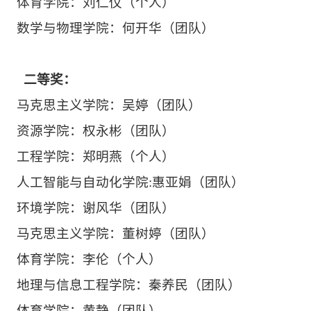
体育学院：刘仁仪（个人）
数学与物理学院：何开华（团队）
二等奖：
马克思主义学院：吴婷（团队）
资源学院：权永彬（团队）
工程学院：郑明燕（个人）
人工智能与自动化学院:惠亚娟（团队）
环境学院：谢风华（团队）
马克思主义学院：董树婷（团队）
体育学院：李伦（个人）
地理与信息工程学院：秦养民（团队）
体育学院：黄静（团队）