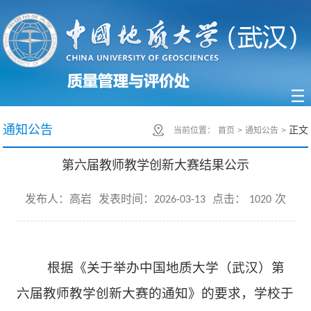
通知公告
正文
当前位置：
首页
>
通知公告
>
第六届教师教学创新大赛结果公示
发布人：高岩
发表时间：2026-03-13
点击：
1020
次
根据《关于举办中国地质大学（武汉）第
六
届教师教学创新大赛的通知》
的要求
，学校于