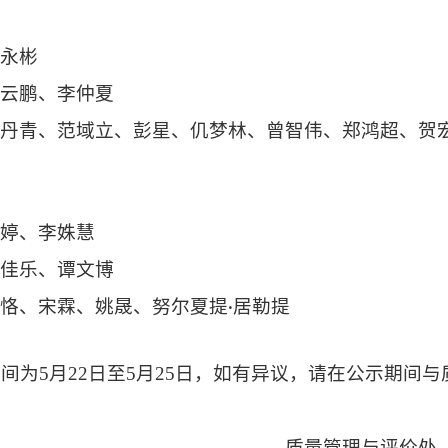
权永彬
张云鹏、李仲夏
刘丹青、范域立、彭星、仉梦林、曾智伟、郑鸿超、贺
组
吴婷、李姝慧
曹佳乐、谭文博
张恪、宋霖、姚晟、努尔夏提
居勒提
·
间为5月
22
日至5月
25
日，如有异议，请在公示期间与
量管理与评价处