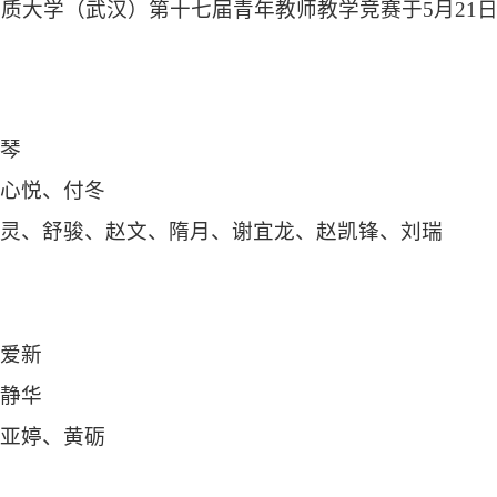
地质大学（武汉）第十
七
届青年教师教学竞赛于5月
21
叶琴
党心悦、付冬
万灵、舒骏、赵文、隋月、谢宜龙、赵凯锋、刘瑞
蔡爱新
钱静华
彭亚婷、黄砺